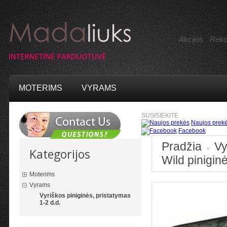
Akcijos
Reko
MOTERIMS
VYRAMS
SUSISIEKITE
Naujos prek
Facebook
Pradžia
V
Kategorijos
>
Wild pinigin
Moterims
Vyrams
Vyriškos piniginės, pristatymas
1-2 d.d.