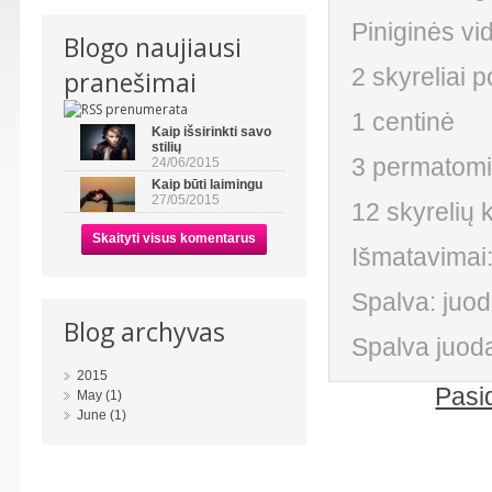
Piniginės vi
Blogo naujiausi
2 skyreliai 
pranešimai
1 centinė
Kaip išsirinkti savo
stilių
3 permatomi 
24/06/2015
Kaip būti laimingu
27/05/2015
12 skyrelių k
Skaityti visus komentarus
Išmatavimai:
Spalva: juod
Blog archyvas
Spalva juod
2015
Pasi
May (1)
June (1)