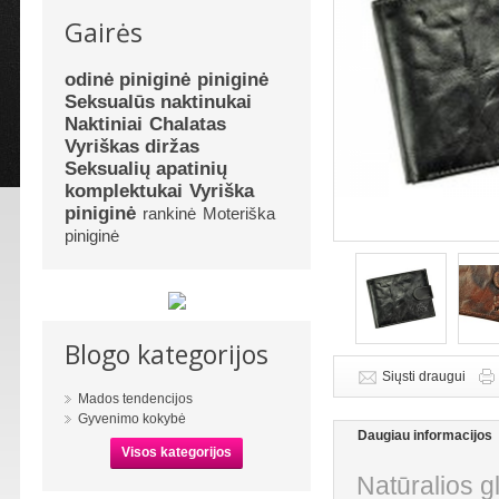
Gairės
odinė piniginė
piniginė
Seksualūs naktinukai
Naktiniai
Chalatas
Vyriškas diržas
Seksualių apatinių
komplektukai
Vyriška
piniginė
rankinė
Moteriška
piniginė
Blogo kategorijos
Siųsti draugui
Mados tendencijos
Gyvenimo kokybė
Daugiau informacijos
Visos kategorijos
Natūralios g