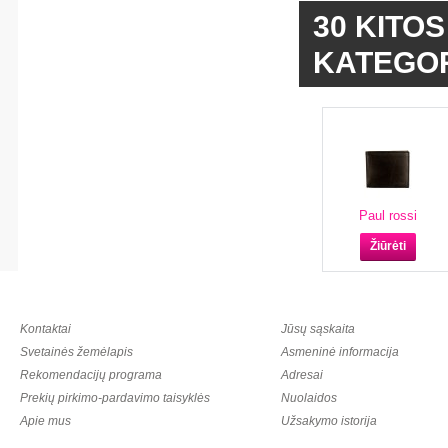
30 KITO
KATEGOR
Paul rossi
Žiūrėti
Kontaktai
Jūsų sąskaita
Svetainės žemėlapis
Asmeninė informacija
Rekomendacijų programa
Adresai
Prekių pirkimo-pardavimo taisyklės
Nuolaidos
Apie mus
Užsakymo istorija